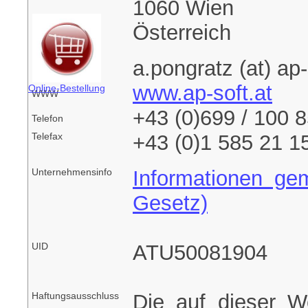
1060 Wien
Österreich
a.pongratz (at) ap-
E-Mail
www.ap-soft.at
Online-Bestellung
WWW
+43 (0)699 / 100 
Telefon
Telefax
+43 (0)1 585 21 1
Unternehmensinfo
Informationen g
Gesetz)
UID
ATU50081904
Haftungsausschluss
Die auf dieser W